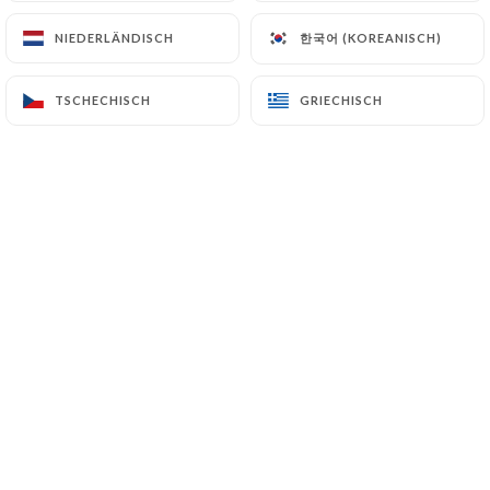
한국어 (KOREANISCH)
한국어 (KOREANISCH)
NIEDERLÄNDISCH
NIEDERLÄNDISCH
Farida H. bewertete
F
TSCHECHISCH
TSCHECHISCH
GRIECHISCH
GRIECHISCH
5/5
Très bien le service, très rapide, tres
souriant
01/07/2026
•
02:15
Nassira E. bewertete
N
5/5
04/06/2026
•
09:42
Farida M. bewertete
F
5/5
03/06/2026
•
07:12