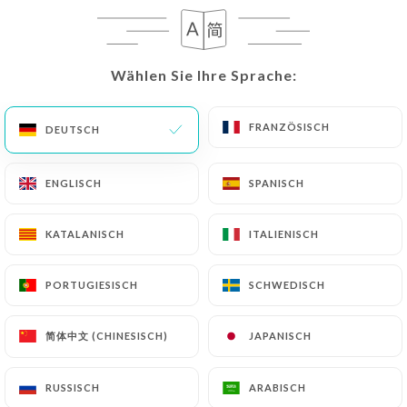
DE
MENÜ
Wählen Sie Ihre Sprache:
Wählen Sie Ihre Sprache:
FRANZÖSISCH
FRANZÖSISCH
DEUTSCH
DEUTSCH
/
START
BEWERTUNGEN
ENGLISCH
ENGLISCH
SPANISCH
SPANISCH
Bewertungen
KATALANISCH
KATALANISCH
ITALIENISCH
ITALIENISCH
PORTUGIESISCH
PORTUGIESISCH
SCHWEDISCH
SCHWEDISCH
589 Bewertungen auf Uniiti
简体中文 (CHINESISCH)
简体中文 (CHINESISCH)
JAPANISCH
JAPANISCH
4.7 / 5
RUSSISCH
RUSSISCH
ARABISCH
ARABISCH
100% echte, überprüfte Bewertungen.