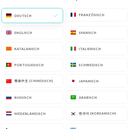
DE
MENÜ
FRANZÖSISCH
FRANZÖSISCH
DEUTSCH
DEUTSCH
ENGLISCH
ENGLISCH
SPANISCH
SPANISCH
KATALANISCH
KATALANISCH
ITALIENISCH
ITALIENISCH
/
START
KONTAKT
Kontakt
PORTUGIESISCH
PORTUGIESISCH
SCHWEDISCH
SCHWEDISCH
简体中文 (CHINESISCH)
简体中文 (CHINESISCH)
JAPANISCH
JAPANISCH
RUSSISCH
RUSSISCH
ARABISCH
ARABISCH
한국어 (KOREANISCH)
한국어 (KOREANISCH)
NIEDERLÄNDISCH
NIEDERLÄNDISCH
Tandoor & Wok