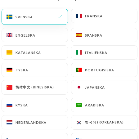
SV
MENY
FRANSKA
FRANSKA
SVENSKA
SVENSKA
ENGELSKA
ENGELSKA
SPANSKA
SPANSKA
KATALANSKA
KATALANSKA
ITALIENSKA
ITALIENSKA
/
HEM
KONTAKT
Kontakt
TYSKA
TYSKA
PORTUGISISKA
PORTUGISISKA
简体中文 (KINESISKA)
简体中文 (KINESISKA)
JAPANSKA
JAPANSKA
RYSKA
RYSKA
ARABISKA
ARABISKA
한국어 (KOREANSKA)
한국어 (KOREANSKA)
NEDERLÄNDSKA
NEDERLÄNDSKA
Tandoor & Wok