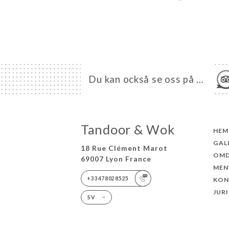
Du kan också se oss på …
Tandoor & Wok
HEM
GAL
18 Rue Clément Marot
OM
69007 Lyon France
MEN
+33478028525
KON
JUR
SV