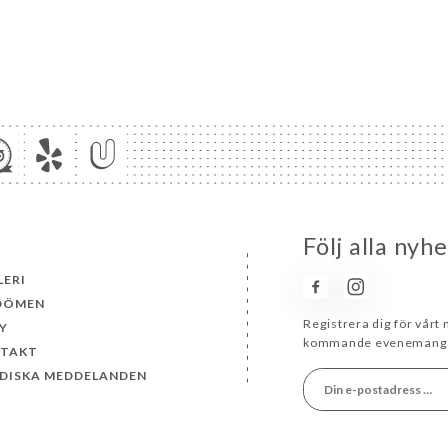
Följ alla ny
LERI
DÖMEN
Registrera dig för vårt
Y
kommande evenemang 
TAKT
IDISKA MEDDELANDEN