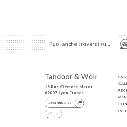
Puoi anche trovarci su…
Tandoor & Wok
PAGI
GAL
18 Rue Clément Marot
REC
69007 Lyon France
MEN
+33478028525
CON
INF
IT