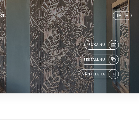
KT
SV
BOKA NU
BESTÄLL NU
VÄNTELISTA