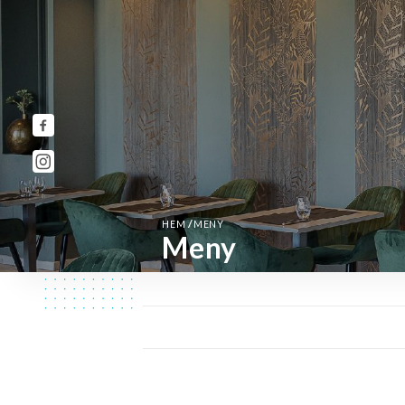
/
HEM
MENY
Meny