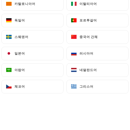
14.50€
카탈로니아어
카탈로니아어
이탈리아어
이탈리아어
13.50€
독일어
독일어
포르투갈어
포르투갈어
15.50€
스웨덴어
스웨덴어
중국어 간체
중국어 간체
15.50€
일본어
일본어
러시아어
러시아어
15.50€
아랍어
아랍어
네덜란드어
네덜란드어
체코어
체코어
그리스어
그리스어
15.90€
16.20€