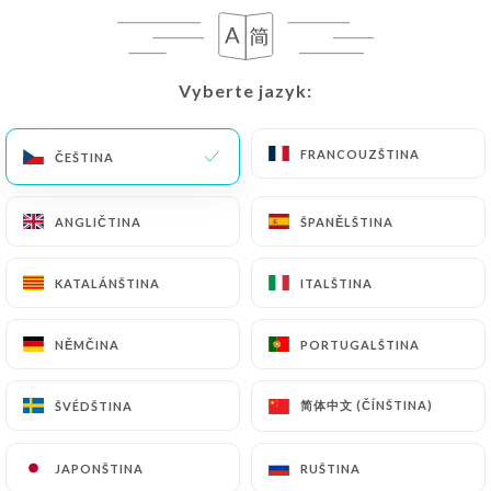
CS
NABÍDKA
Vyberte jazyk:
Vyberte jazyk:
FRANCOUZŠTINA
FRANCOUZŠTINA
ČEŠTINA
ČEŠTINA
/
DOMŮ
RECENZE
ANGLIČTINA
ANGLIČTINA
ŠPANĚLŠTINA
ŠPANĚLŠTINA
Recenze
KATALÁNŠTINA
KATALÁNŠTINA
ITALŠTINA
ITALŠTINA
NĚMČINA
NĚMČINA
PORTUGALŠTINA
PORTUGALŠTINA
589 recenze společnosti Uniiti
简体中文 (ČÍNŠTINA)
简体中文 (ČÍNŠTINA)
ŠVÉDŠTINA
ŠVÉDŠTINA
4.7 / 5
JAPONŠTINA
JAPONŠTINA
RUŠTINA
RUŠTINA
100% skutečné, ověřené recenze.