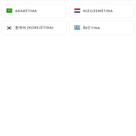
ARABŠTINA
ARABŠTINA
NIZOZEMŠTINA
NIZOZEMŠTINA
Hodnotil uživatel Farida H.
F
한국어 (KOREJŠTINA)
한국어 (KOREJŠTINA)
ŘEČTINA
ŘEČTINA
5/5
Très bien le service, très rapide, tres
souriant
01/07/2026
•
02:15
Hodnotil uživatel Nassira E.
N
5/5
04/06/2026
•
09:42
Hodnotil uživatel Farida M.
F
5/5
03/06/2026
•
07:12