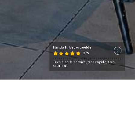
Farida H. beoordeelde
5/5
Très bien le service, très rapide, tres
souriant
implanté dans les années 1980
uvrir toute la richesse de la
rhodanienne.