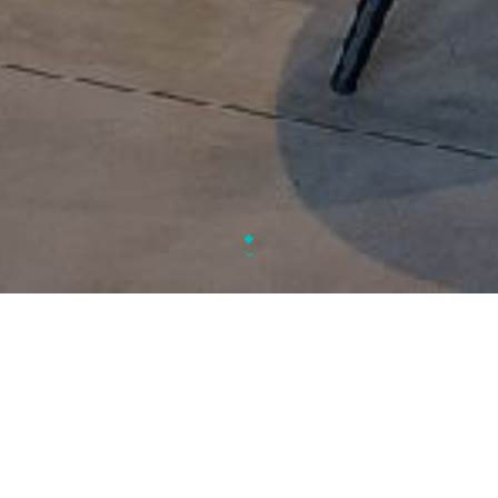
Issu d’une famille de restaurateur,
M. Sheikh
s’est 
dans la capitale de la gastronomie pour faire déco
cuisine indienne à la population 