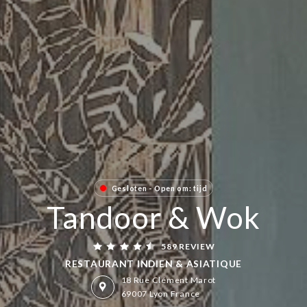
Gesloten - Open om: tijd
Tandoor & Wok
589 REVIEW
RESTAURANT INDIEN & ASIATIQUE
18 Rue Clément Marot
69007 Lyon France