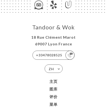
Tandoor & Wok
18 Rue Clément Marot
69007 Lyon France
+33478028525
ZH
主页
图库
评价
菜单