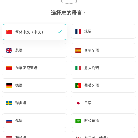
选择您的语言：
选择您的语言：
Issu d’une famille de restaurateur,
M.
法语
法语
简体中文（中文）
简体中文（中文）
Sheikh
s’est implanté dans les années
1980 dans la capitale de la gastronomie
英语
英语
西班牙语
西班牙语
pour faire découvrir toute la richesse
de la cuisine indienne à la population
加泰罗尼亚语
加泰罗尼亚语
意大利语
意大利语
rhodanienne.
德语
德语
葡萄牙语
葡萄牙语
Il a fondé le restaurant « Le Kashmir »,
qui s’est ancré dans la vie des Lyonnais
瑞典语
瑞典语
日语
日语
durant 30 ans. Fort de ces 30 années
d’expérience en restauration
俄语
俄语
阿拉伯语
阿拉伯语
traditionnelle, ses fils ont pu voir
évoluer le mode de consommation
荷兰语
荷兰语
한국어（韩语）
한국어（韩语）