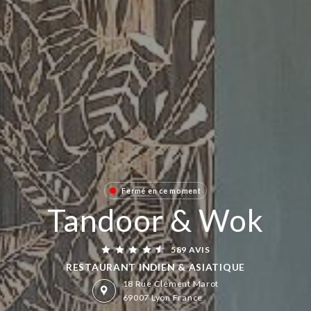
Fermé en ce moment
Tandoor & Wok
589 AVIS
RESTAURANT INDIEN & ASIATIQUE
18 Rue Clément Marot
69007 Lyon France