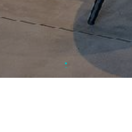
Issu d’une famille de restaurateur,
M. Sheikh
s’est 
dans la capitale de la gastronomie pour faire déco
cuisine indienne à la population 