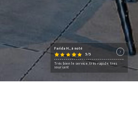
Farida H., à noté
5/5
Très bien le service, très rapide, tres
souriant
implanté dans les années 1980
uvrir toute la richesse de la
rhodanienne.